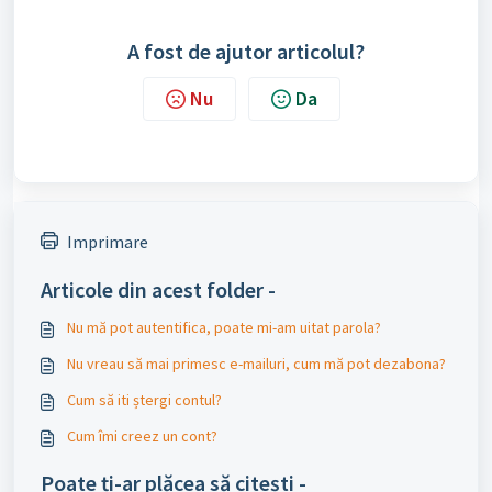
A fost de ajutor articolul?
Nu
Da
Imprimare
Articole din acest folder -
Nu mă pot autentifica, poate mi-am uitat parola?
Nu vreau să mai primesc e-mailuri, cum mă pot dezabona?
Cum să iti ștergi contul?
Cum îmi creez un cont?
Poate ți-ar plăcea să citești -